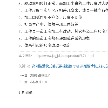
3、驱动器相位灯正常，而加工出来的工件尺度时大
4、工件尺度与实际尺度相差几毫米，或某一轴向有
5、加工圆弧作用不抱负，尺度不到位
6、批量生产中，偶然呈现工件超差
7、工件某一道工序加工有改动，其它各道工序尺度
8、工件的每道工序都有递加或递减的现象
9、体系引起的尺度改动不稳定
本文网址：http://www.jsgjjd.com/product/671.html
关键词：
高刚性滑枕式卧式数控铣削专机
,
高刚性滑枕式卧式
上一篇：
高压油管测试机
下一篇：
非标机床厂家
近期浏览：