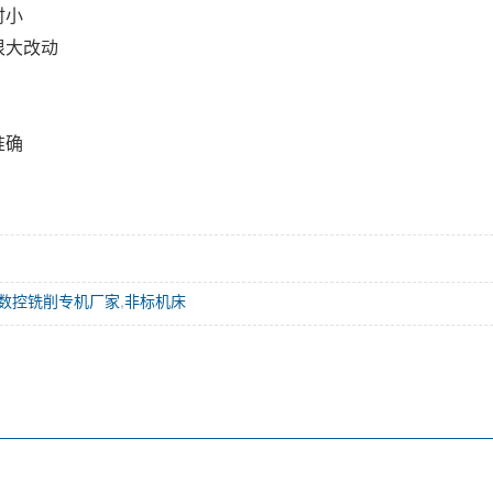
时小
很大改动
准确
数控铣削专机厂家
,
非标机床