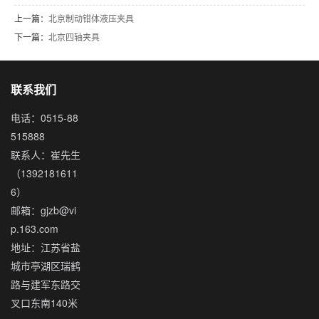
上一篇：
北京制动钳体液压夹具
下一篇：
北京四轴夹具
联系我们
电话：0515-88
515888
联系人：崔先生
（1392181611
6）
邮箱：gjzb@vi
p.163.com
地址：江苏省盐
城市亭湖区瑞鹤
路与建军东路交
叉口东南140米