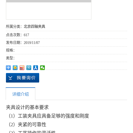
所属分类：
北京四轴夹具
点击次数：
617
发布日期：
2019/11/07
规格：
类型：
详细介绍
夹具设计的基本要求
（1）工装夹具应具备足够的强度和刚度
（2）夹紧的可靠性